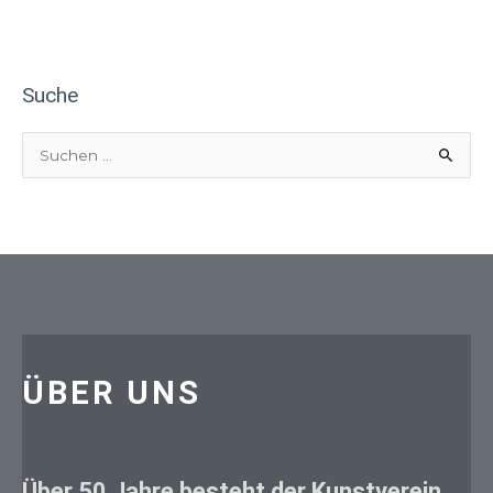
Suche
S
u
c
h
e
n
n
a
ÜBER UNS
c
h
:
Über 50 Jahre besteht der Kunstverein