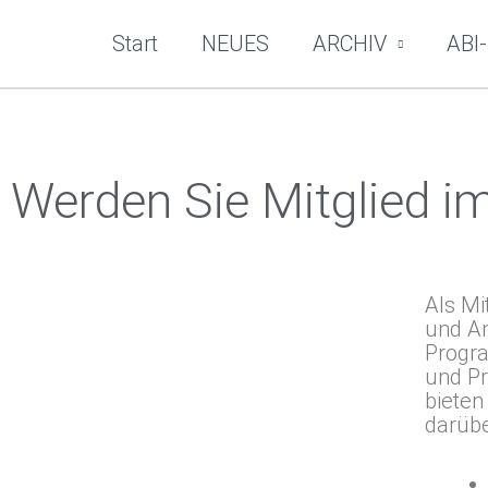
Zum
Start
NEUES
ARCHIV
ABI-
Inhalt
springen
Werden Sie Mitglied im
​Als M
und An
Progra
und Pr
bieten
darübe