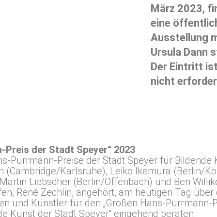
März 2023, fi
eine öffentli
Ausstellung m
Ursula Dann s
Der Eintritt i
nicht erforder
-Preis der Stadt Speyer“ 2023
s-Purrmann-Preise der Stadt Speyer für Bildende 
h (Cambridge/Karlsruhe), Leiko Ikemura (Berlin/Köl
rtin Liebscher (Berlin/Offenbach) und Ben Willike
, René Zechlin, angehört, am heutigen Tag über d
nen und Künstler für den „Großen Hans-Purrmann-Pr
de Kunst der Stadt Speyer“ eingehend beraten.