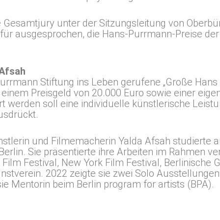
e Gesamtjury unter der Sitzungsleitung von Oberbür
afür ausgesprochen, die Hans-Purrmann-Preise der 
 Afsah
Purrmann Stiftung ins Leben gerufene „Große Hans
t einem Preisgeld von 20.000 Euro sowie einer eige
 werden soll eine individuelle künstlerische Leistu
usdrückt.
nstlerin und Filmemacherin Yalda Afsah studierte a
Berlin. Sie präsentierte ihre Arbeiten im Rahmen v
ilm Festival, New York Film Festival, Berlinische Gal
nstverein. 2022 zeigte sie zwei Solo Ausstellung
sie Mentorin beim Berlin program for artists (BPA).