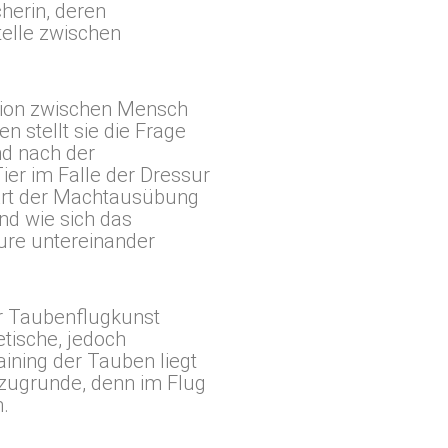
herin, deren
telle zwischen
aktion zwischen Mensch
n stellt sie die Frage
nd nach der
ier im Falle der Dressur
e Art der Machtausübung
nd wie sich das
eure untereinander
er Taubenflugkunst
etische, jedoch
ining der Tauben liegt
 zugrunde, denn im Flug
n.