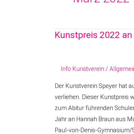
Kunstpreis 2022 an
Kunstpreis
2022
an
Hannah
Info Kunstverein
/
Allgemei
Braun
Der Kunstverein Speyer hat a
verliehen. Dieser Kunstpreis w
zum Abitur führenden Schulen
Jahr an Hannah Braun aus Mu
Paul-von-Denis-Gymnasium/Sch