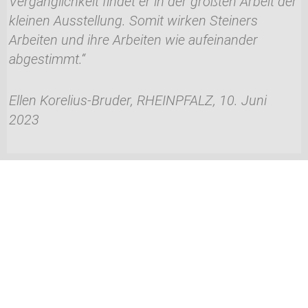
Vergänglichkeit findet er in der größten Arbeit der
kleinen Ausstellung.
Somit wirken Steiners
Arbeiten und ihre Arbeiten wie aufeinander
abgestimmt.“
Ellen Korelius-Bruder, RHEINPFALZ, 10. Juni
2023