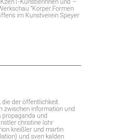
KzenT-Künstlerinnen und –
 Werkschau “Körper.Formen
haffens im Kunstverein Speyer
, die der öffentlichkeit
n zwischen information und
n propaganda und
stler christine lohr
ion kreißler und martin
llation) und sven kalden