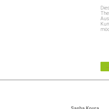
Die
The
Aus
Kun
möc
.
Sasha Koura