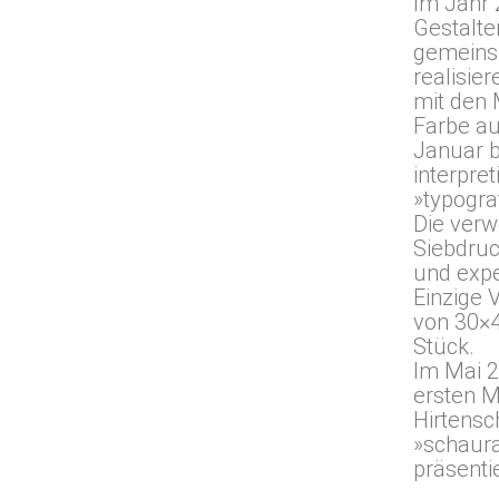
Im Jahr 
Gestalt
gemeins
realisier
mit den 
Farbe a
Januar 
interpre
»typogra
Die verw
Siebdruc
und expe
Einzige 
von 30×4
Stück.
Im Mai 
ersten M
Hirtensc
»schaur
präsentie