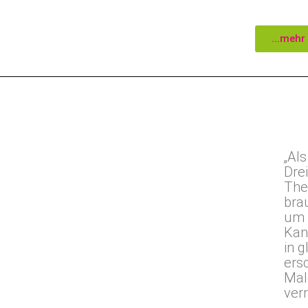
...mehr
„Als
Dre
The
bra
um 
Kan
in 
ersc
Mal
ver