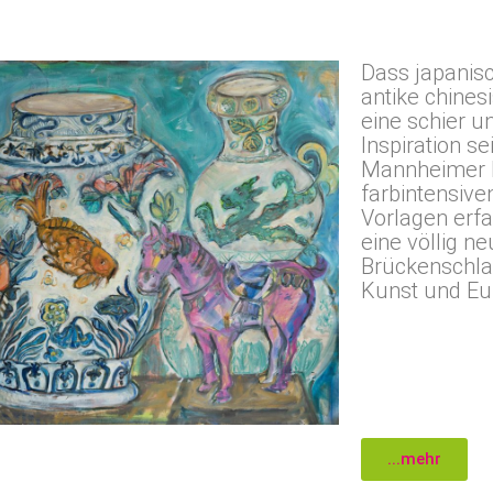
Dass japanis
antike
chines
eine schier u
Inspiration se
Mannheimer 
farbintensive
Vorlagen erfa
eine völlig ne
Brückenschla
Kunst und Eur
...mehr