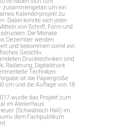
2016 haben sich fünf
er zusammengetan um ein
ames Kalenderprojekt zu
en. Dabei konnte sich jeder
Mitteln von Schrift, Form und
usdrücken. Die Monate
bis Dezember werden
tiert und bekommen somit ein
fisches Gesicht«.
endeten Drucktechniken sind
k, Radierung, Digitaldruck
rimentelle Techniken.
Vorgabe ist die Papiergröße
0 cm und die Auflage von 18
2017 wurde das Projekt zum
al im Atelierhaus
heuer (Schwäbisch Hall) im
aum« dem Fachpublikum
rt.