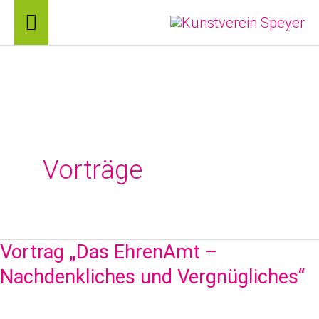
Zum
Hauptmenü
Inhalt
springen
Vorträge
Vortrag „Das EhrenAmt –
Vortrag
Nachdenkliches und Vergnügliches“
„Das
EhrenAmt